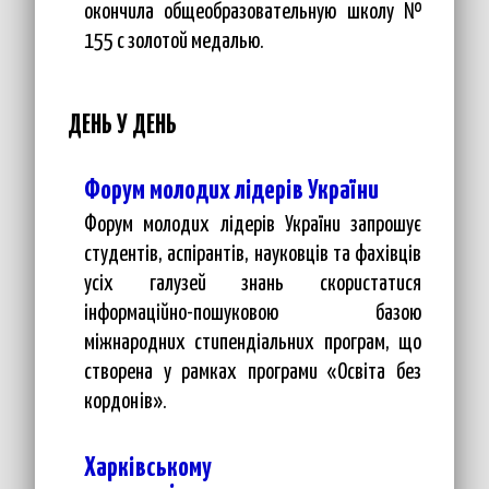
окончила общеобразовательную школу №
155 с золотой медалью.
ДЕНЬ У ДЕНЬ
Форум молодих лідерів України
Форум молодих лідерів України запрошує
студентів, аспірантів, науковців та фахівців
усіх галузей знань скористатися
інформаційно-пошуковою базою
міжнародних стипендіальних програм, що
створена у рамках програми «Освіта без
кордонів».
Харківському