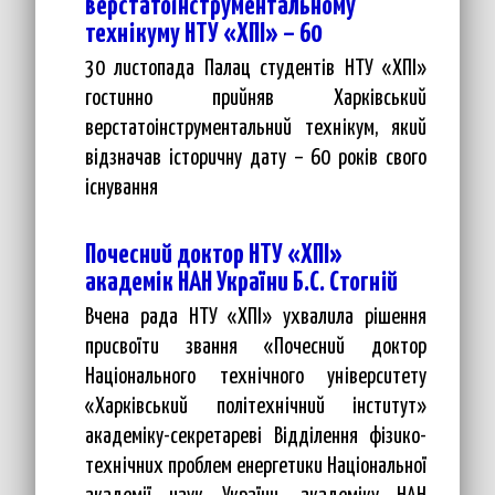
верстатоінструментальному
технікуму НТУ «ХПІ» – 60
30 листопада Палац студентів НТУ «ХПІ»
гостинно прийняв Харківський
верстатоінструментальний технікум, який
відзначав історичну дату – 60 років свого
існування
Почесний доктор НТУ «ХПІ»
академік НАН України Б.С. Стогній
Вчена рада НТУ «ХПІ» ухвалила рішення
присвоїти звання «Почесний доктор
Національного технічного університету
«Харківський політехнічний інститут»
академіку-секретареві Відділення фізико-
технічних проблем енергетики Національної