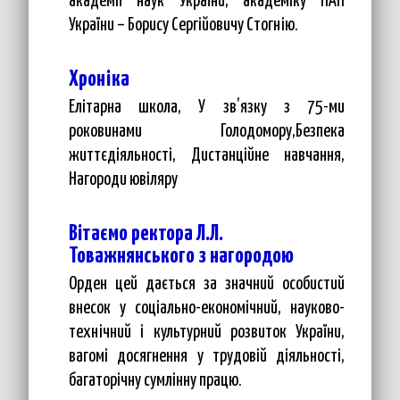
академії наук України, академіку НАН
України – Борису Сергійовичу Стогнію.
Хроніка
Елітарна школа, У зв’язку з 75-ми
роковинами Голодомору,Безпека
життєдіяльності, Дистанційне навчання,
Нагороди ювіляру
Вітаємо ректора Л.Л.
Товажнянського з нагородою
Орден цей дається за значний особистий
внесок у соціально-економічний, науково-
технічний і культурний розвиток України,
вагомі досягнення у трудовій діяльності,
багаторічну сумлінну працю.