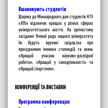
Вшановують студентів
Щороку до Міжнародного дня студентів НТУ
«ХПІ» відзначає кращих у різних сферах
університетського життя. На урочистому
засіданні Вченої ради нашого університету
їм будуть вручені свідоцтва про
присудження іменних стипендій та звань
«Кращий учасник науково-дослідної
роботи», «Кращий у самодіяльності» та
«Кращий спортсмен».
КОНФЕРЕНЦІЇ ТА ВИСТАВКИ
Программа конференции