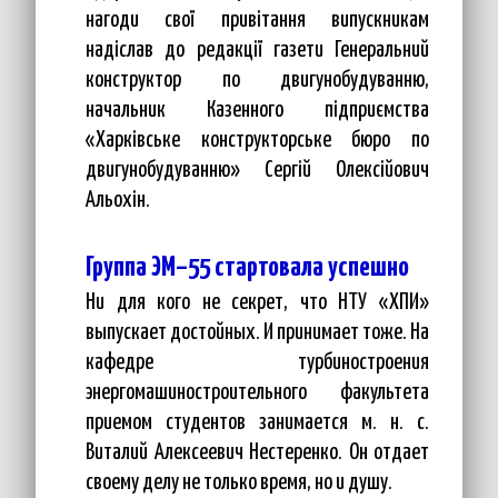
нагоди свої привітання випускникам
надіслав до редакції газети Генеральний
конструктор по двигунобудуванню,
начальник Казенного підприємства
«Харківське конструкторське бюро по
двигунобудуванню» Сергій Олексійович
Альохін.
Группа ЭМ–55 стартовала успешно
Ни для кого не секрет, что НТУ «ХПИ»
выпускает достойных. И принимает тоже. На
кафедре турбиностроения
энергомашиностроительного факультета
приемом студентов занимается м. н. с.
Виталий Алексеевич Нестеренко. Он отдает
своему делу не только время, но и душу.