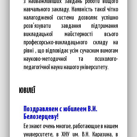
з найважливіших завдань роботи вищого
навчального закладу. Наявність такої чітко
налагодженої системи дозволяє успішно
розв’язувати завдання підтримання
викладацької майстерності всього
професорсько-викладацького складу на
рівні , що відповідає усім сучасним вимогам
науково-методичної та психолого-
педагогічної науки нашого університету.
ЮВІЛЕЇ
Поздравляем с юбилеем В.И.
Белозерцеву!
Ее знают очень многие, работающие в нашем
университете, в ХНУ им. В.Н. Каразина, в