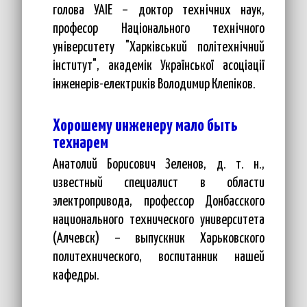
голова УАІЕ – доктор технічних наук,
професор Національного технічного
університету "Харківський політехнічний
інститут", академік Української асоціації
інженерів-електриків Володимир Клепіков.
Хорошему инженеру мало быть
технарем
Анатолий Борисович Зеленов, д. т. н.,
известный специалист в области
электропривода, профессор Донбасского
национального технического университета
(Алчевск) – выпускник Харьковского
политехнического, воспитанник нашей
кафедры.