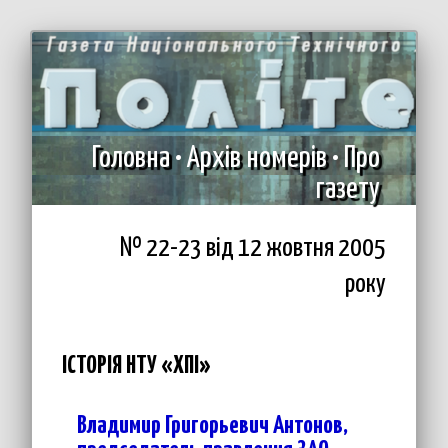
Головна
•
Архів номерів
•
Про
газету
№ 22-23 вiд 12 жовтня 2005
року
ІСТОРІЯ НТУ «ХПІ»
Владимир Григорьевич Антонов,