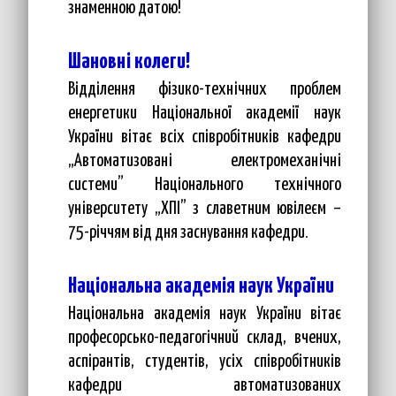
знаменною датою!
Шановні колеги!
Відділення фізико-технічних проблем
енергетики Національної академії наук
України вітає всіх співробітників кафедри
„Автоматизовані електромеханічні
системи” Національного технічного
університету „ХПІ” з славетним ювілеєм –
75-річчям від дня заснування кафедри.
Національна академія наук України
Національна академія наук України вітає
професорсько-педагогічний склад, вчених,
аспірантів, студентів, усіх співробітників
кафедри автоматизованих