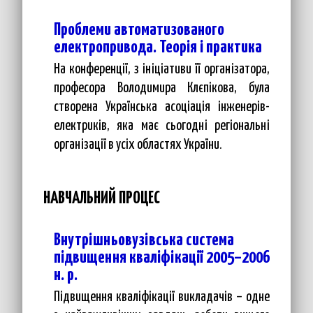
Проблеми автоматизованого
електропривода. Теорія і практика
На конференції, з ініціативи її організатора,
професора Володимира Клєпікова, була
створена Українська асоціація інженерів-
електриків, яка має сьогодні регіональні
організації в усіх областях України.
НАВЧАЛЬНИЙ ПРОЦЕС
Внутрішньовузівська система
підвищення кваліфікації 2005–2006
н. р.
Підвищення кваліфікації викладачів – одне