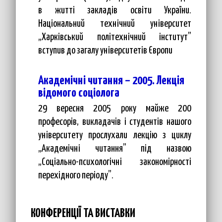
в житті закладів освіти України.
Національний технічний університет
„Харківський політехнічний інститут”
вступив до загалу університетів Європи
Академічні читання – 2005. Лекція
відомого соціолога
29 вересня 2005 року майже 200
професорів, викладачів і студентів нашого
університету прослухали лекцію з циклу
„Академічні читання” під назвою
„Соціально-психологічні закономірності
перехідного періоду”.
КОНФЕРЕНЦІЇ ТА ВИСТАВКИ