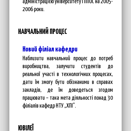
адміністрацією університету і ППОС на 2005-
2006 роки.
НАВЧАЛЬНИЙ ПРОЦЕС
Новий філіал кафедри
Наблизити навчальний процес до потреб
виробництва, залучити студентів до
реальної участі в технологічних процесах,
дати їм змогу бути обізнаними в справах
закладів, де їм доведеться згодом
працювати – така мета діяльності понад 30
філіалів кафедр НТУ „ХПІ”.
ЮВІЛЕЇ