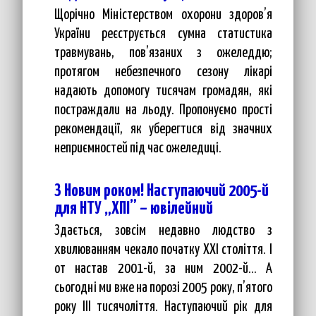
Щорічно Міністерством охорони здоров’я
України реєструється сумна статистика
травмувань, пов’язаних з ожеледдю;
протягом небезпечного сезону лікарі
надають допомогу тисячам громадян, які
постраждали на льоду. Пропонуємо прості
рекомендації, як уберегтися від значних
неприємностей під час ожеледиці.
З Новим роком! Наступаючий 2005-й
для НТУ „ХПІ” – ювілейний
Здається, зовсім недавно людство з
хвилюванням чекало початку ХХІ століття. І
от настав 2001-й, за ним 2002-й... А
сьогодні ми вже на порозі 2005 року, п’ятого
року ІІІ тисячоліття. Наступаючий рік для