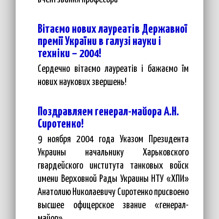
Вітаємо нових лауреатів Державної
премії України в галузі науки і
техніки – 2004!
Сердечно вітаємо лауреатів і бажаємо їм
нових наукових звершень!
Поздравляем генерал-майора А.Н.
Сиротенко!
9 ноября 2004 года Указом Президента
Украины начальнику Харьковского
гвардейского института танковых войск
имени Верховной Рады Украины НТУ «ХПИ»
Анатолию Николаевичу Сиротенко присвоено
высшее офицерское звание «генерал-
майор».