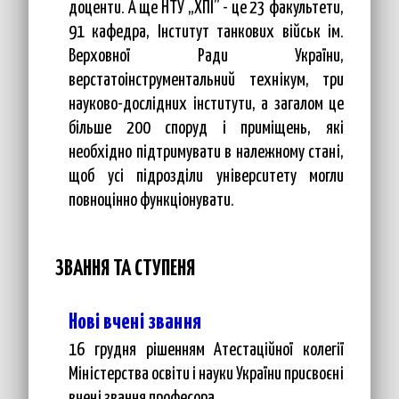
доценти. А ще НТУ „ХПІ” - це 23 факультети,
91 кафедра, Інститут танкових військ ім.
Верховної Ради України,
верстатоінструментальний технікум, три
науково-дослідних інститути, а загалом це
більше 200 споруд і приміщень, які
необхідно підтримувати в належному стані,
щоб усі підрозділи університету могли
повноцінно функціонувати.
ЗВАННЯ ТА СТУПЕНЯ
Нові вчені звання
16 грудня рішенням Атестаційної колегії
Міністерства освіти і науки України присвоєні
вчені звання професора