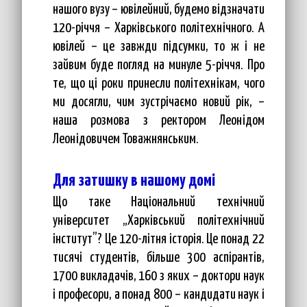
нашого вузу – ювілейний, будемо відзначати
120-річчя – Харківського політехнічного. А
ювілей – це завжди підсумки, то ж і не
зайвим буде погляд на минуле 5-річчя. Про
те, що ці роки принесли політехнікам, чого
ми досягли, чим зустрічаємо новий рік, –
наша розмова з ректором Леонідом
Леонідовичем Товажнянським.
Для затишку в нашому домі
Що таке Національний технічний
університет „Харківський політехнічний
інститут”? Це 120-літня історія. Це понад 22
тисячі студентів, більше 300 аспірантів,
1700 викладачів, 160 з яких – доктори наук
і професори, а понад 800 – кандидати наук і