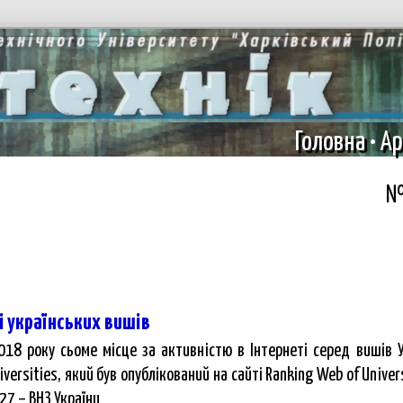
Головна
•
Ар
№
і українських вишів
2018 року сьоме місце за активністю в Інтернеті серед вишів
versities, який був опублікований на сайті Ranking Web of Univer
327 – ВНЗ України.