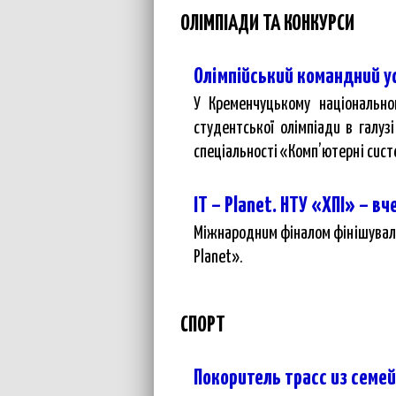
ОЛІМПІАДИ ТА КОНКУРСИ
Олімпійський командний ус
У Кременчуцькому національном
студентської олімпіади в галу
спеціальності «Комп’ютерні сист
IT – Planet. НТУ «ХПІ» – в
Міжнародним фіналом фінішувала 
Planet».
СПОРТ
Покоритель трасс из семе