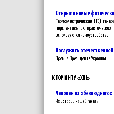
Открыли новые физическ
Термоэлектрические (ТЭ) гене
перспективы их практических 
используются наноустройства.
Послужить отечественной
Премия Президента Украины
ІСТОРІЯ НТУ «ХПІ»
Человек из «безлюдного»
Из истории нашей газеты