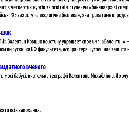
антів четвертих курсів за освітнім ступенем «бакалавр» зі спец
військ РХБ захисту та екологічна безпека», яка триватиме впродо
вшик
И» Валентин Ковшик воистину украшает свое имя. «Валентин» – 
плом выпускника БФ факультета, аспирантура и успешная защита
 видатного вченого
 моєї бабусі, вчительки географії Валентини Михайлівни. Я хочу
вято всіх закоханих.