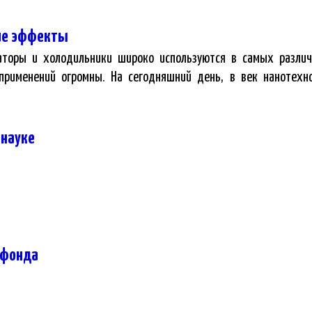
ие эффекты
раторы и холодильники широко используются в самых разли
применений огромны. На сегодняшний день, в век нанотехно
 науке
 фонда