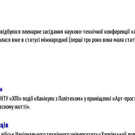
відбулося пленарне засідання науково-технічної конференції 
ася вже в статусі міжнародної (перші три роки вона мала стату
»
НТУ «ХПІ» події «Канікули з Політехом» у приміщенні «Арт-прост
часному житті».
вців
х військ Національного технічного університету «Харківський пол