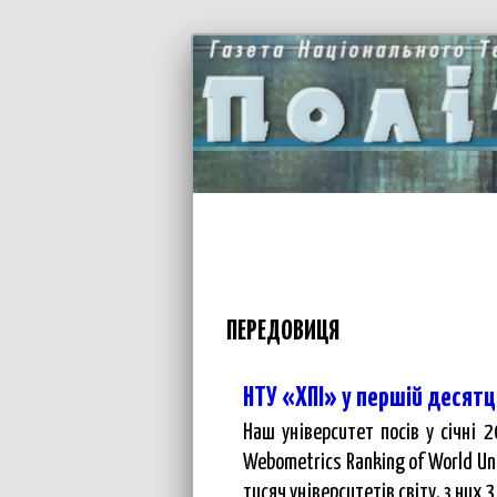
ПЕРЕДОВИЦЯ
НТУ «ХПІ» у першій десятц
Наш університет посів у січні 
Webometrics Ranking of World Uni
тисяч університетів світу, з них 