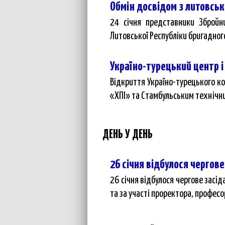
Обмін досвідом з литовсь
24 січня представники Збройни
Литовської Республіки бригадного
Україно-турецький центр 
Відкриття Україно-турецького к
«ХПІ» та Стамбульським технічни
ДЕНЬ У ДЕНЬ
26 січня відбулося чергов
26 січня відбулося чергове засі
та за участі проректора, професо