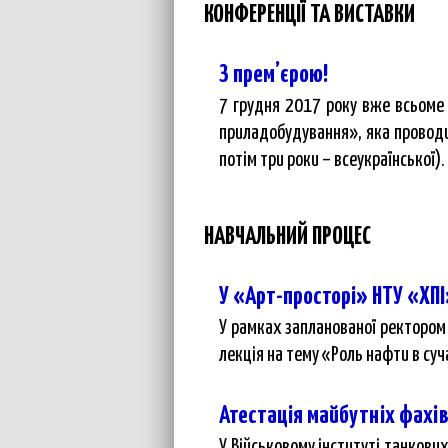
КОНФЕРЕНЦІЇ ТА ВИСТАВКИ
З прем’єрою!
7 грудня 2017 року вже всьоме 
приладобудування», яка проводил
потім три роки – всеукраїнської).
НАВЧАЛЬНИЙ ПРОЦЕС
У «Арт-просторі» НТУ «ХПІ
У рамках запланованої ректором 
лекція на тему «Роль нафти в су
Атестація майбутніх фахі
У Військовому інституті танкови