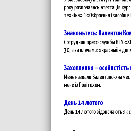
року розпочалась атестація курс
техніка» й «Озброєння і засоби 
Знакомьтесь: Валентин Ко
Сотрудник пресс-службы НТУ «ХП
30, а за плечами: «красный» ди
Захоплення – особистість
Мене назвали Валентиною на честь
мене із Політехом.
День 14 лютого
День 14 лютого відзначають як с