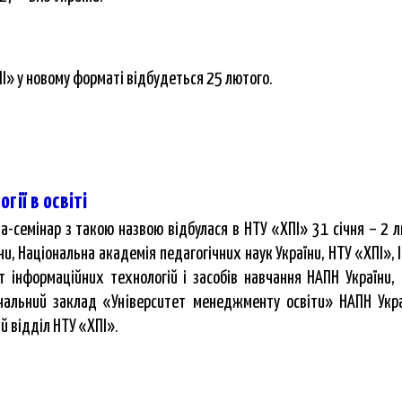
І» у новому форматі відбудеться 25 лютого.
гії в освіті
семінар з такою назвою відбулася в НТУ «ХПІ» 31 січня – 2 лю
ни, Національна академія педагогічних наук України, НТУ «ХПІ», І
т інформаційних технологій і засобів навчання НАПН України
альний заклад «Університет менеджменту освіти» НАПН Украї
й відділ НТУ «ХПІ».