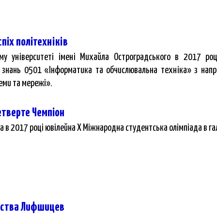
піх політехніків
у університеті імені Михайла Остроградського в 2017 році 
зі знань 0501 «Інформатика та обчислювальна техніка» з нап
еми та мережі».
четверте Чемпіон
в 2017 році ювілейна Х Міжнародна студентська олімпіада в гал
йства Лифшицев