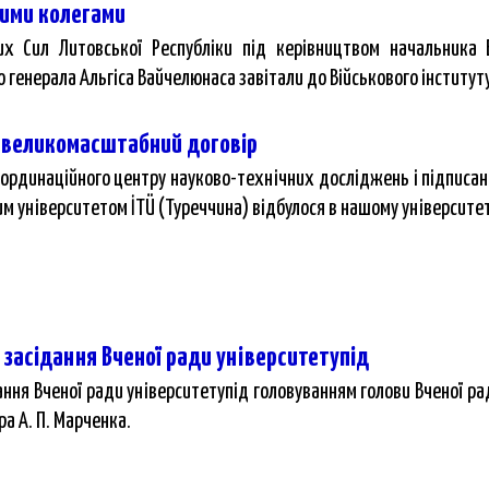
кими колегами
х Сил Литовської Республіки під керівництвом начальника В
 генерала Альгіса Вайчелюнаса завітали до Військового інститут
і великомасштабний договір
оординаційного центру науково-технічних досліджень і підписан
м університетом İTÜ (Туреччина) відбулося в нашому університет
е засідання Вченої ради університетупід
дання Вченої ради університетупід головуванням голови Вченої ра
ра А. П. Марченка.