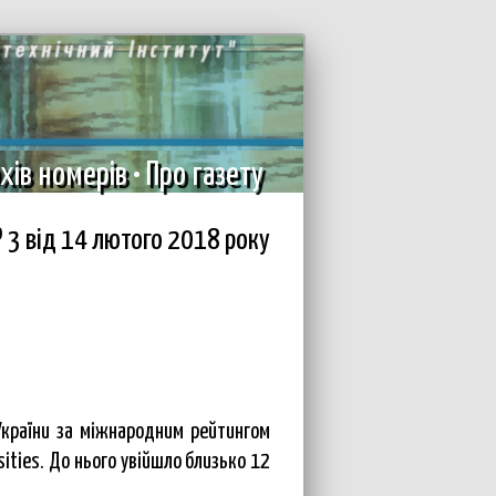
хів номерів
•
Про газету
 3 вiд 14 лютого 2018 року
 України за міжнародним рейтингом
sities. До нього увійшло близько 12