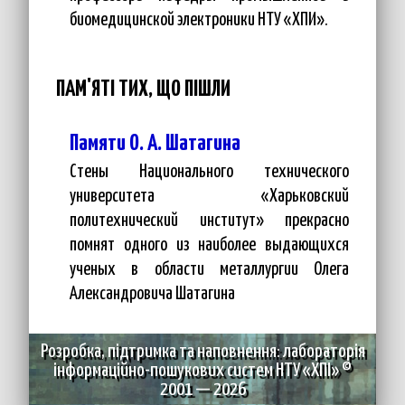
биомедицинской электроники НТУ «ХПИ».
ПАМ'ЯТІ ТИХ, ЩО ПІШЛИ
Памяти О. А. Шатагина
Стены Национального технического
университета «Харьковский
политехнический институт» прекрасно
помнят одного из наиболее выдающихся
ученых в области металлургии Олега
Александровича Шатагина
Розробка, підтримка та наповнення:
лабораторія
інформаційно-пошукових систем НТУ «ХПІ»
©
2001 — 2026