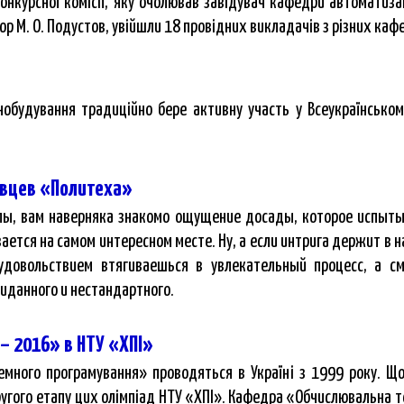
онкурсної комісії, яку очолював завідувач кафедри автоматиза
р М. О. Подустов, увійшли 18 провідних викладачів з різних кафе
обудування традиційно бере активну участь у Всеукраїнськом
овцев «Политеха»
лы, вам наверняка знакомо ощущение досады, которое испыты
ается на самом интересном месте. Ну, а если интрига держит в 
удовольствием втягиваешься в увлекательный процесс, а с
жиданного и нестандартного.
– 2016» в НТУ «ХПІ»
темного програмування» проводяться в Україні з 1999 року. Що
угого етапу цих олімпіад НТУ «ХПІ». Кафедра «Обчислювальна т