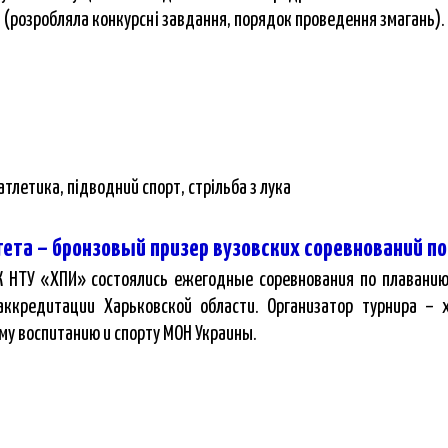
 (розробляла конкурсні завдання, порядок проведення змагань).
тлетика, підводний спорт, стрільба з лука
ета – бронзовый призер вузовских соревнований п
СК НТУ «ХПИ» состоялись ежегодные соревнования по плавани
аккредитации Харьковской области. Организатор турнира – 
му воспитанию и спорту МОН Украины.