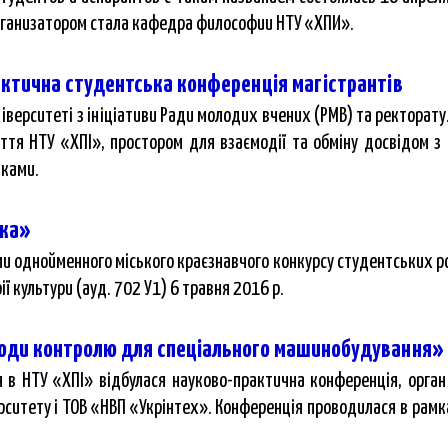
организатором стала кафедра философии НТУ «ХПИ».
ктична студентська конференція магістрантів
ніверситеті з ініціативи Ради молодих вчених (РМВ) та ректорату
тя НТУ «ХПІ», простором для взаємодії та обміну досвідом з
иками.
чка»
ми однойменного міського краєзнавчого конкурсу студентських роб
ї культури (ауд. 702 У1) 6 травня 2016 р.
етоди контролю для спеціального машинобудування»
 в НТУ «ХПІ» відбулася науково-практична конференція, орган
рситету і ТОВ «НВП «Укрінтех». Конференція проводилася в рамк