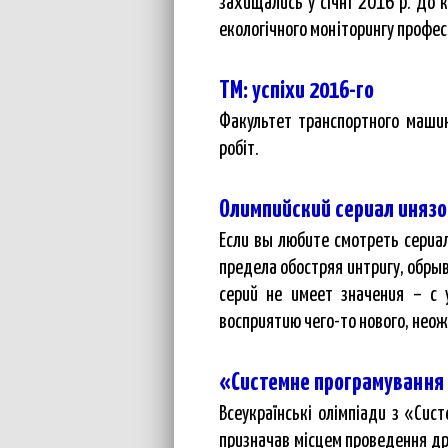
захищались у січні 2016 р. До к
екологічного моніторингу професо
ТМ: успіхи 2016-го
Факультет транспортного машин
робіт.
Олимпийский сериал иняз
Если вы любите смотреть сериа
предела обостряя интригу, обрыв
серий не имеет значения – с 
восприятию чего-то нового, нео
«Системне програмування 
Всеукраїнські олімпіади з «Сис
призначав місцем проведення др