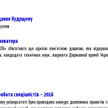
идание будущему
узеев
-новатора
ПІ» збагатився ще однією пам’ятною дошкою, яку відкрили
а, кандидата технічних наук, лауреата Державної премії Україн
роботи спеціалістів – 2016
му університеті було проведено конкурс дипломних проектів та