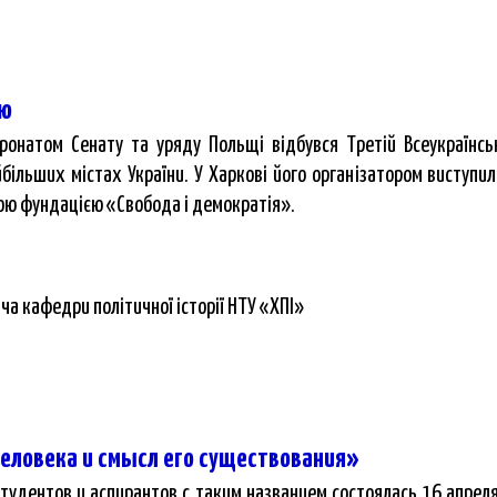
ою
ронатом Сенату та уряду Польщі відбувся Третій Всеукраїнсь
більших містах України. У Харкові його організатором виступил
кою фундацією «Свобода і демократія».
а кафедри політичної історії НТУ «ХПІ»
еловека и смысл его существования»
удентов и аспирантов с таким названием состоялась 16 апрел