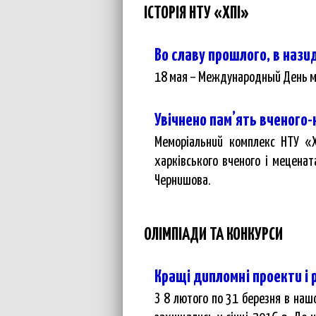
ІСТОРІЯ НТУ «ХПІ»
Во славу прошлого, в наз
18 мая – Международный День м
Увічнено пам’ять вченого
Меморіальний комплекс НТУ «Х
харківського вченого і меценат
Чернишова.
ОЛІМПІАДИ ТА КОНКУРСИ
Кращі дипломні проекти і 
З 8 лютого по 31 березня в нашо