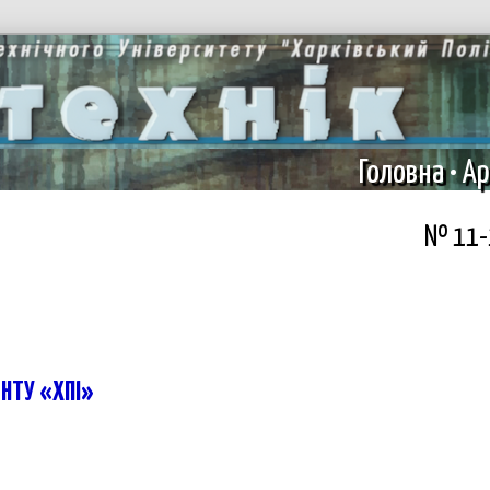
Головна
•
Ар
№ 11-1
в НТУ «ХПІ»