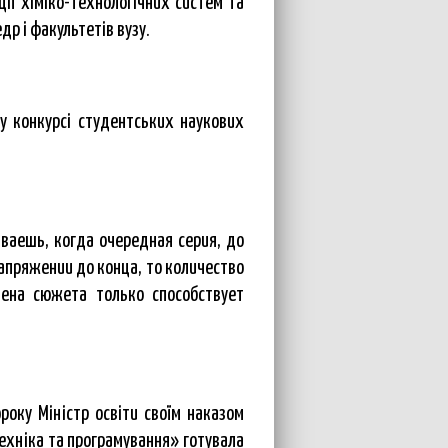
ції хіміко-технологічних систем та
др і факультетів вузу.
у конкурсі студентських наукових
ваешь, когда очередная серия, до
напряжении до конца, то количество
мена сюжета только способствует
року Міністр освіти своїм наказом
ехніка та програмування» готувала