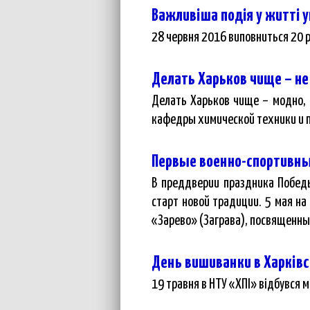
Важливіша подія у житті 
28 червня 2016 виповниться 20 р
Делать Харьков чище – не
Делать Харьков чище – модно, 
кафедры химической техники и 
Первые военно-спортивны
В преддверии праздника Побед
старт новой традиции. 5 мая н
«Зарево» (Заграва), посвященны
День вишиванки в Харківс
19 травня в НТУ «ХПІ» відбувся