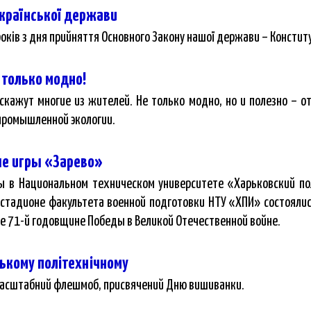
української держави
оків з дня прийняття Основного Закону нашої держави – Конституц
 только модно!
скажут многие из жителей. Не только модно, но и полезно – о
промышленной экологии.
е игры «Зарево»
ы в Национальном техническом университете «Харьковский по
а стадионе факультета военной подготовки НТУ «ХПИ» состояли
е 71-й годовщине Победы в Великой Отечественной войне.
ькому політехнічному
 масштабний флешмоб, присвячений Дню вишиванки.