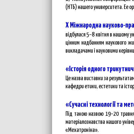
(НТБ) нашего университета. Ее 
Х Міжнародна науково-пра
відбулася 5–8 квітня в нашому у
цінним надбанням наукового жит
викладачами і науковими керівн
«Історія одного трикутни
Це назва виставки за результата
кафедри етики, естетики та історі
«Сучасні технології та м
Під такою назвою 19–20 травня
матеріалознавства нашого уніве
«Мехатроніка».