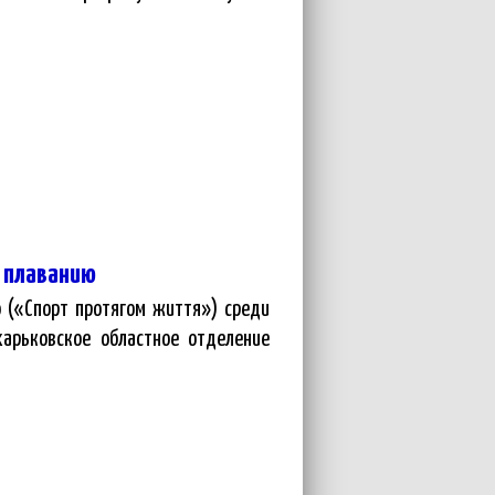
о плаванию
ю («Спорт протягом життя») среди
харьковское областное отделение