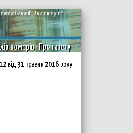
хів номерів
•
Про газету
2 вiд 31 травня 2016 року