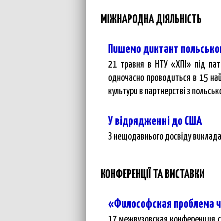
МІЖНАРОДНА ДІЯЛЬНІСТЬ
Пишемо диктант польськ
21 травня в НТУ «ХПІ» під пат
одночасно проводиться в 15 най
культури в партнерстві з польсь
У відрядженні до США
З нещодавнього досвіду викладач
КОНФЕРЕНЦІЇ ТА ВИСТАВКИ
«Философская проблема ч
17 межвузовская конференция ст