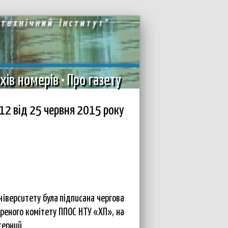
хів номерів
•
Про газету
2 вiд 25 червня 2015 року
ніверситету була підписана чергова
иреного комітету ППОС НТУ «ХП», на
терний.