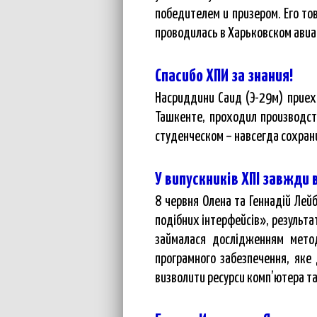
победителем и призером. Его то
проводилась в Харьковском авиа
Спасибо ХПИ за знания!
Насриддини Саид (Э-29м) приеха
Ташкенте, проходил производст
студенческом – навсегда сохрани
У випускників ХПІ завжди 
8 червня Олена та Геннадій Лейб
подібних інтерфейсів», результа
займалася дослідженням метод
програмного забезпечення, яке
визволити ресурси комп’ютера та