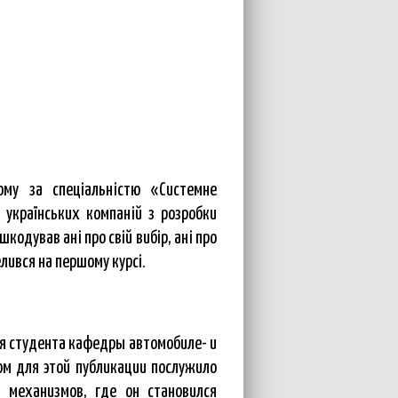
ому за спеціальністю «Системне
 українських компаній з розробки
кодував ані про свій вибір, ані про
лився на першому курсі.
ья студента кафедры автомобиле- и
ом для этой публикации послужило
 механизмов, где он становился