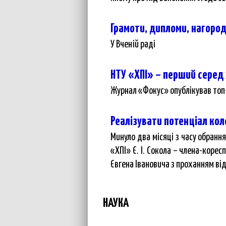
Грамоти, дипломи, нагоро
У Вченій раді
НТУ «ХПІ» – перший серед х
Журнал «Фокус» опублікував топ-
Реалізувати потенціал ко
Минуло два місяці з часу обранн
«ХПІ» Є. І. Сокола – члена-коре
Євгена Івановича з проханням від
НАУКА