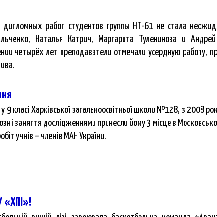
 дипломных работ студентов группы НТ-61 не стала неожид
ильченко, Наталья Катрич, Маргарита Туленинова и Андрей
нии четырёх лет преподаватели отмечали усердную работу, пр
тива.
ння
у 9 класі Харківської загальноосвітньої школи №128, з 2008 рок
йозні заняття дослідженнями принесли йому 3 місце в Московсько
біт учнів – членів МАН України.
У «ХПІ»!