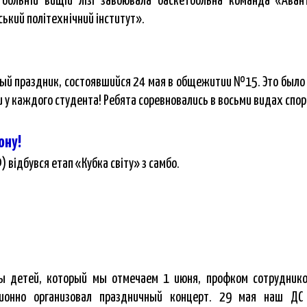
етбольній вищій лізі завоювала баскетбольна команда «Аван
ський політехнічний інститут».
ый праздник, состоявшийся 24 мая в общежитии №15. Это было 
и у каждого студента! Ребята соревновались в восьми видах спор
ону!
 відбувся етап «Кубка світу» з самбо.
 детей, который мы отмечаем 1 июня, профком сотруднико
ионно организовал праздничный концерт. 29 мая наш ДС