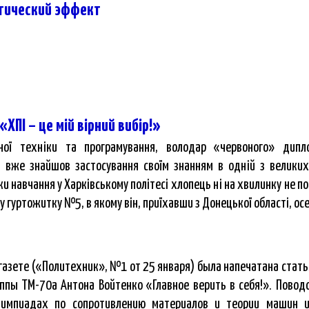
етический эффект
«ХПІ – це мій вірний вибір!»
ної техніки та програмування, володар «червоного» дипл
 вже знайшов застосування своїм знанням в одній з великих
и навчання у Харківському політесі хлопець ні на хвилинку не пош
 гуртожитку №5, в якому він, приїхавши з Донецької області, осе
 газете («Политехник», №1 от 25 января) была напечатана стат
уппы ТМ-70а Антона Войтенко «Главное верить в себя!». Повод
лимпиадах по сопротивлению материалов и теории машин и