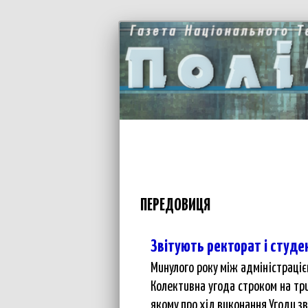
ПЕРЕДОВИЦЯ
Звітують ректорат і студе
Минулого року між адміністраціє
Колективна угода строком на три
якому про хід виконання Угоди зв