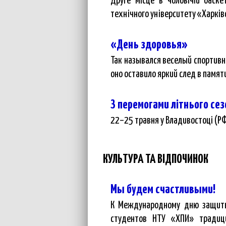
Друге місце в чоловічій баск
технічного університету «Харків
«День здоровья»
Так назывался веселый спортивн
оно оставило яркий след в памят
З перемогами літнього сез
22–25 травня у Владивостоці (РФ)
КУЛЬТУРА ТА ВІДПОЧИНОК
Мы будем счастливыми!
К Международному дню защиты
студентов НТУ «ХПИ» традиц