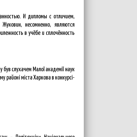
анностью. И дипломы с отличием,
 Жуковин, несомненно, являются
илежность в учёбе и сплочённость
у був слухачем Малої академії наук
му районі міста Харкова в конкурсі-