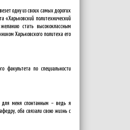
овезет одну из своих самых дорогих
та «Харьковский политехнический
, желанию стать высококлассным
кником Харьковского политеха его
го факультета по специальности
о для меня спонтанным – ведь я
афедру, оба связали свою жизнь с