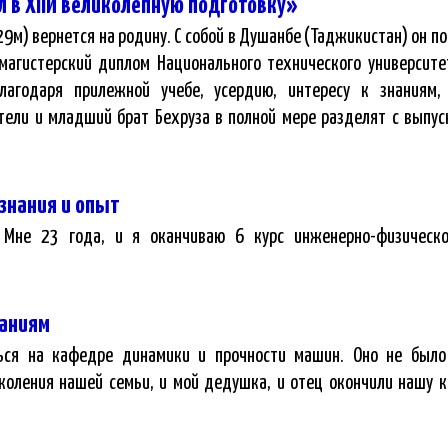
ил в ХПИ великолепную подготовку»
29м) вернется на родину. С собой в Душанбе (Таджикистан) он п
магистерский диплом Национального технического университе
благодаря прилежной учебе, усердию, интересу к знаниям
ители и младший брат Бехруза в полной мере разделят с выпус
знания и опыт
 Мне 23 года, и я оканчиваю 6 курс инженерно-физическо
таниям
ться на кафедре динамики и прочности машин. Оно не был
коления нашей семьи, и мой дедушка, и отец окончили нашу к