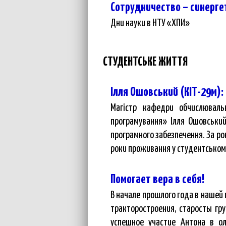
Сотрудничество – синерг
Дни науки в НТУ «ХПИ»
СТУДЕНТСЬКЕ ЖИТТЯ
Ілля Ошовський (КІТ-29м): 
Магістр кафедри обчислюваль
програмування» Ілля Ошовський
програмного забезпечення. За рок
роки проживання у студентському
Помогает вера в себя!
В начале прошлого года в нашей
тракторостроения, старосты гр
успешное участие Антона в о