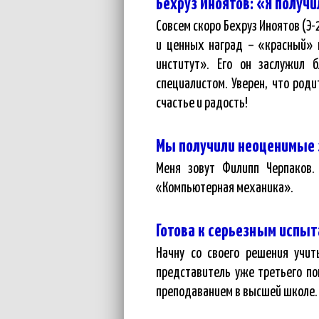
Бехруз Иноятов: «Я получ
Совсем скоро Бехруз Иноятов (Э-
и ценных наград – «красный» 
институт». Его он заслужил 
специалистом. Уверен, что род
счастье и радость!
Мы получили неоценимые 
Меня зовут Филипп Черпаков.
«Компьютерная механика».
Готова к серьезным испы
Начну со своего решения учи
представитель уже третьего по
преподаванием в высшей школе.