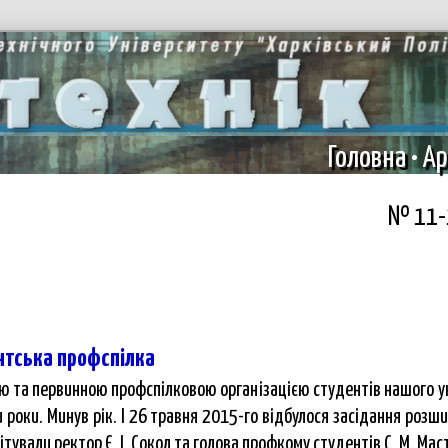
Головна
•
Ар
№ 11-1
нтська профспілка
ю та первинною профспілковою організацією студентів нашого у
 роки. Минув рік. І 26 травня 2015-го відбулося засідання розш
ітували ректор Є. І. Сокол та голова профкому студентів С. М. Мас