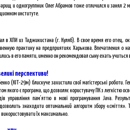
варищ и одногруппник Олег Абрамов тоже отличился и занял 2 
ционном институте.
л в ХПИ из Таджикистана (г. Куляб). В свое время его отец, о
венную практику на предприятиях Харькова. Впечатления о н
лись в его памяти, именно он рекомендовал сыну ехать учиться 
великі перспективи!
енко (КІТ-29м) блискуче захистили свої магістерські роботи. 
том якого є програма, що дозволяє користувачу ПК з легкістю осв
ів управління пам’яттю в мові програмування Java. Резуль
 дозволить знаходити оптимальний алгоритм збору «сміття». 
 використовувати їх максимально.