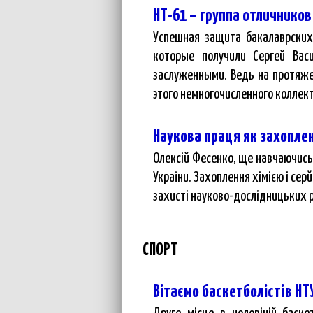
НТ-61 – группа отличников
Успешная защита бакалаврских
которые получили Сергей Вас
заслуженными. Ведь на протяже
этого немногочисленного коллек
Наукова праця як захопле
Олексій Фесенко, ще навчаючись 
України. Захоплення хімією і сер
захисті науково-дослідницьких ро
СПОРТ
Вітаємо баскетболістів НТ