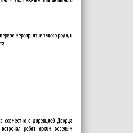
таж – Політехнік» Національного
первое мероприятие такого рода, и
та.
в совместно с дирекцией Дворца
 встречал ребят ярким веселым