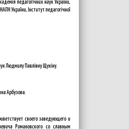
академія педагогічних наук України,
НАПН України, Інститут педагогічної
аук Людмилу Павлівну Щукіну.
вна Арбузова.
иветствует своего заведующего и
гиевича Романовского со славным