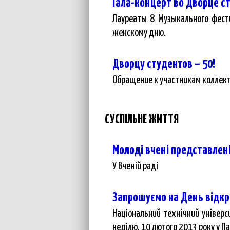
Гала-концерт во Дворце с
Лауреаты 8 Музыкального фест
женскому дню.
Дворцу студентов – 50!
Обращение к участникам коллект
СУСПІЛЬНЕ ЖИТТЯ
Молоді вчені представлен
У Вченій раді
Запрошуємо на День відкр
Національний технічний універс
неділю, 10 лютого 2013 року у Па