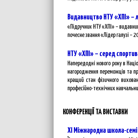
Видавництво НТУ «ХПІ» – л
«Підручник НТУ «ХПІ» – видавни
почесне звання «Лідер галузі – 2
НТУ «ХПІ» – серед спортив
Напередодні нового року в Націо
нагородження переможців та при
кращий стан фізичного вихованн
професійно-технічних навчальни
КОНФЕРЕНЦІЇ ТА ВИСТАВКИ
ХI Міжнародна школа-семін