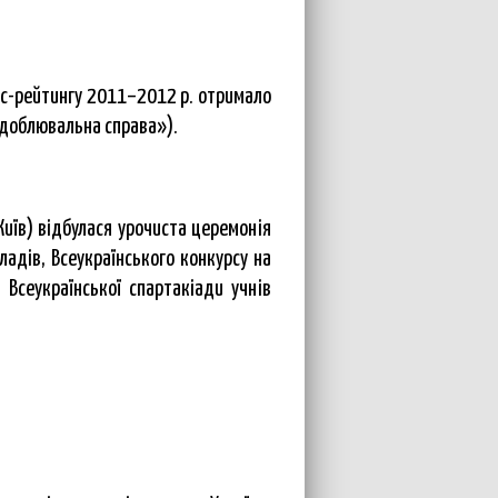
ес-рейтингу 2011–2012 р. отримало
оздоблювальна справа»).
Київ) відбулася урочиста церемонія
адів, Всеукраїнського конкурсу на
 Всеукраїнської спартакіади учнів