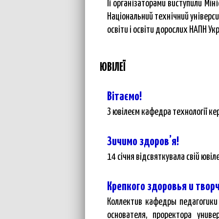
Її організаторами виступили Міні
Національний технічний університ
освіти і освіти дорослих НАПН Ук
ЮВІЛЕЇ
Вітаємо!
З ювілеєм кафедра технології ке
Зичимо здоров’я!
14 січня відсвяткувала свій ювіл
Крепкого здоровья и твор
Коллектив кафедры педагогики 
основателя, проректора униве