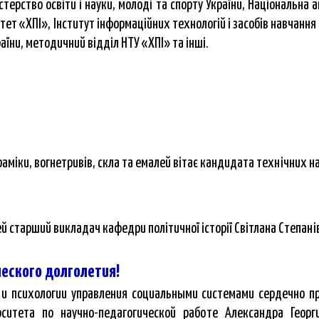
стерство освіти і науки, молоді та спорту України, Національна 
ет «ХПІ», Інститут інформаційних технологій і засобів навчання 
раїни, методичний відділ НТУ «ХПІ» та інші.
раміки, вогнетривів, скла та емалей вітає кандидата технічних н
ей старший викладач кафедри політичної історії Світлана Степані
ческого долголетия!
и психологии управления социальными системами сердечно пр
рситета по научно-педагогической работе Александра Геор