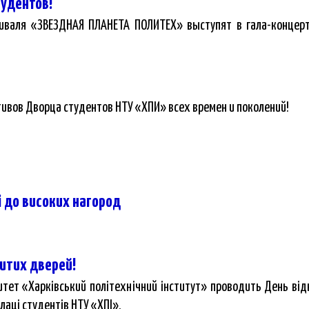
тудентов!
иваля «ЗВЕЗДНАЯ ПЛАНЕТА ПОЛИТЕХ» выступят в гала-концер
ивов Дворца студентов НТУ «ХПИ» всех времен и поколений!
і до високих нагород
итих дверей!
итет «Харківський політехнічний інститут» проводить День від
лаці студентів НТУ «ХПІ».