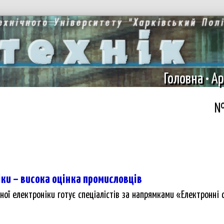
Головна
•
Ар
№
ки – висока оцінка промисловців
ної електроніки готує спеціалістів за напрямками «Електронні 