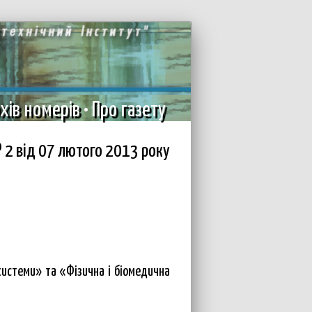
хів номерів
•
Про газету
 2 вiд 07 лютого 2013 року
системи» та «Фізична і біомедична