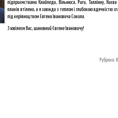
підприємствами Клайпеди, Вільнюса, Риги, Таллінну, Києва 
планів втілено, а я завжди з теплом і глибокою вдячністю зг
під керівництвом Євгена Івановича Сокола.
З ювілеєм Вас, шановний Євгене Івановичу!
Рубрика: Ю