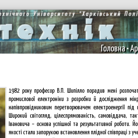
Головна
•
Ар
1982 року професор В.П. Шипілло порадив мені розпочат
промислової електроніки з розробки й дослідження мікр
напівпровідниковим перетворювачем електроенергії під ке
Широкий світогляд, цілеспрямованість, самовіддача, такт
Івановича – основа успішної та результативної роботи. Йо
якості стали запорукою встановлення плідної співпраці з уч