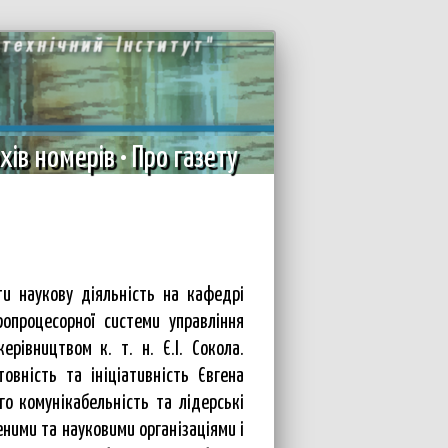
хів номерів
•
Про газету
и наукову діяльність на кафедрі
опроцесорної системи управління
рівництвом к. т. н. Є.І. Сокола.
овність та ініціативність Євгена
го комунікабельність та лідерські
еними та науковими організаціями і